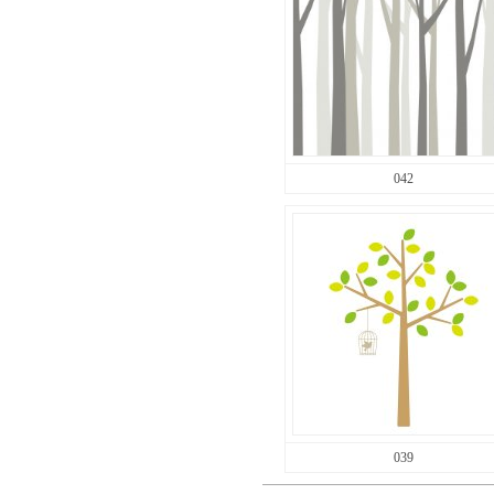
042
039