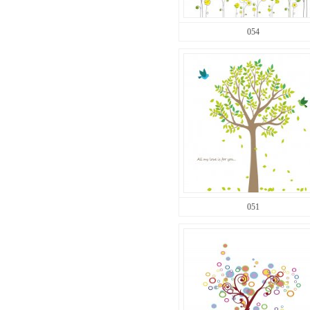
054
051