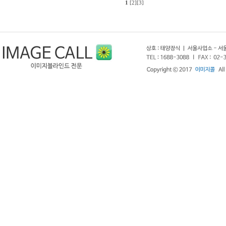
1
[2]
[3]