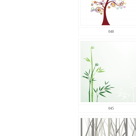
048
045